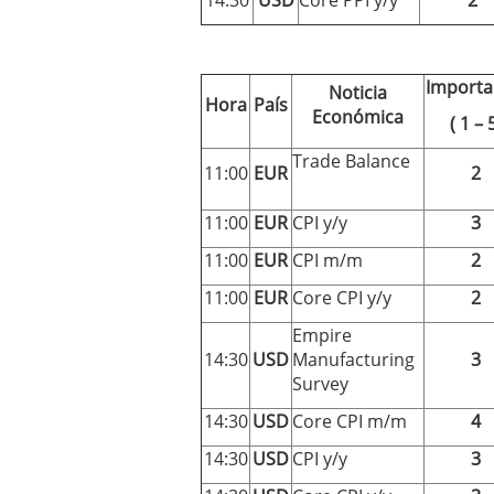
14:30
USD
Core PPI y/y
2
Importa
Noticia
Hora
País
Económica
( 1 – 
Trade Balance
11:00
EUR
2
11:00
EUR
CPI y/y
3
11:00
EUR
CPI m/m
2
11:00
EUR
Core CPI y/y
2
Empire
14:30
USD
Manufacturing
3
Survey
14:30
USD
Core CPI m/m
4
14:30
USD
CPI y/y
3