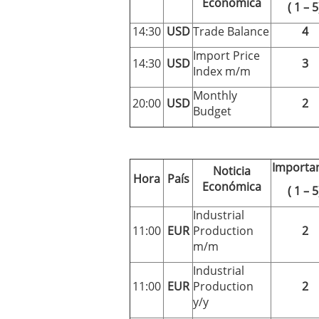
Económica
( 1 – 5
El dólar vive su mayor 
más debilidad en 2026
14:30
USD
Trade Balance
4
Import Price
14:30
USD
3
Index m/m
Monthly
20:00
USD
2
Budget
Importa
Noticia
Hora
País
Económica
( 1 – 5
Industrial
11:00
EUR
Production
2
m/m
Industrial
11:00
EUR
Production
2
y/y