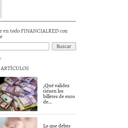
r en todo FINANCIALRED con
le
d
5 ARTÍCULOS
¿Qué validez
tienen los
billetes de euro
de...
Lo que debes