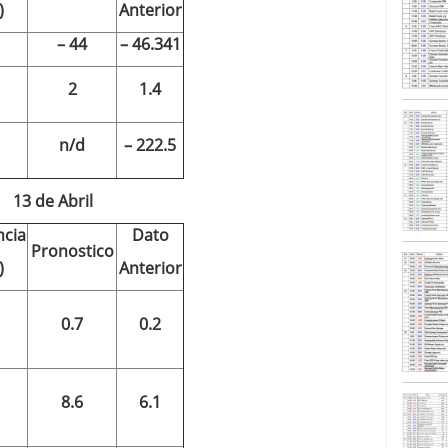
)
Anterior
caída anual desde 2017 mientras analistas esperan
05/01/2026
– 44
– 46.341
2
1.4
n/d
– 222.5
13 de Abril
ncia
Dato
Pronostico
)
Anterior
0.7
0.2
8.6
6.1