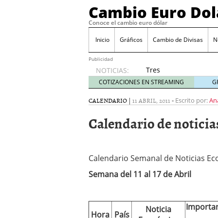
Cambio Euro Dol
Conoce el cambio euro dólar
Inicio
Gráficos
Cambio de Divisas
N
Publicidad
Tres
NOTICIAS:
escenarios
COTIZACIONES EN STREAMING
G
posibles
para el
CALENDARIO
|
11 ABRIL, 2011
-
Escrito por:
An
EUR/USD
Calendario de noticias 
según
las
decisiones
de la Fed
Calendario Semanal de Noticias Ec
y el BCE
26/01/2026
Semana del 11 al 17 de Abril
Informe de mercado: el 
del dólar
21/01/2026
Qué está moviendo hoy 
Contexto del dólar fuer
Importa
Noticia
Hora
País
convierten en foco prin