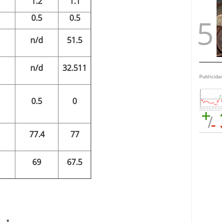
1.2
1.1
0.5
0.5
n/d
51.5
n/d
32.511
Publicida
0.5
0
77.4
77
69
67.5