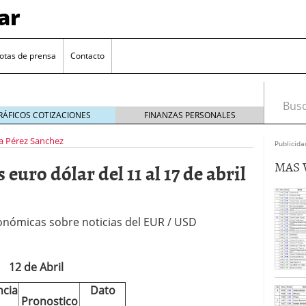
ar
otas de prensa
Contacto
Busca
RÁFICOS COTIZACIONES
FINANZAS PERSONALES
a Pérez Sanchez
Publicida
MAS 
euro dólar del 11 al 17 de abril
onómicas sobre noticias del EUR / USD
euro se mantiene cerca de 1,174 USD tras rebote
12 de Abril
el cambio euro-dólar
17/01/2026
te: próximos reportes de empleo de EE. UU. se
ncia
Dato
Pronostico
cipal para el par EUR/USD
09/01/2026