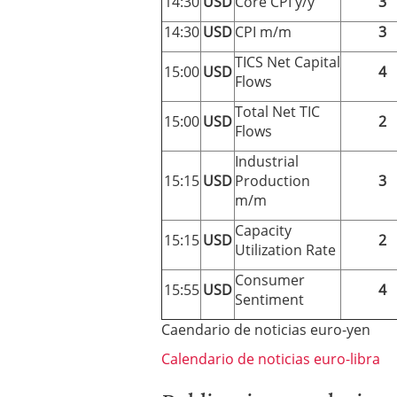
14:30
USD
Core CPI y/y
3
14:30
USD
CPI m/m
3
TICS Net Capital
15:00
USD
4
Flows
Total Net TIC
15:00
USD
2
Flows
Industrial
15:15
USD
Production
3
m/m
Capacity
15:15
USD
2
Utilization Rate
Consumer
15:55
USD
4
Sentiment
Caendario de noticias euro-yen
Calendario de noticias euro-libra