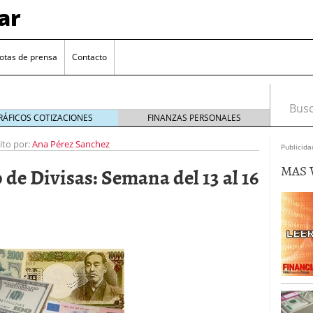
ar
otas de prensa
Contacto
Busca
RÁFICOS COTIZACIONES
FINANZAS PERSONALES
ito por:
Ana Pérez Sanchez
Publicida
MAS 
de Divisas: Semana del 13 al 16
euro se mantiene cerca de 1,174 USD tras rebote
el cambio euro-dólar
17/01/2026
te: próximos reportes de empleo de EE. UU. se
cipal para el par EUR/USD
09/01/2026