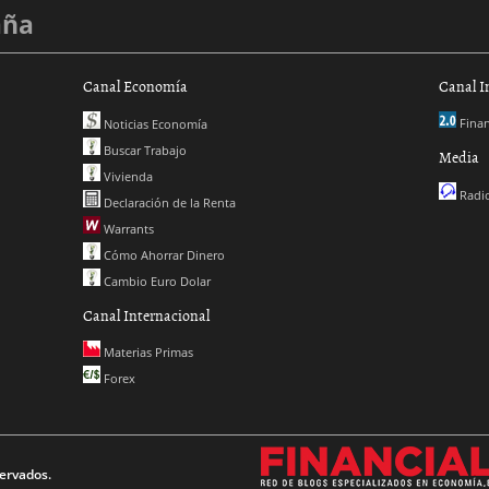
aña
Canal Economía
Canal I
Finan
Noticias Economía
Buscar Trabajo
Media
Vivienda
Radio
Declaración de la Renta
Warrants
Cómo Ahorrar Dinero
Cambio Euro Dolar
Canal Internacional
Materias Primas
Forex
ervados.