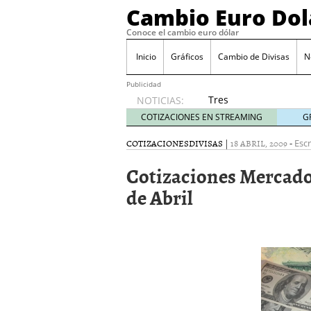
Cambio Euro Dol
Conoce el cambio euro dólar
Inicio
Gráficos
Cambio de Divisas
N
Publicidad
Tres
NOTICIAS:
escenarios
COTIZACIONES EN STREAMING
G
posibles
para el
COTIZACIONES
DIVISAS
|
18 ABRIL, 2009
-
Escr
EUR/USD
Cotizaciones Mercado 
según
las
de Abril
decisiones
de la Fed
y el BCE
26/01/2026
Informe de mercado: el 
del dólar
21/01/2026
Qué está moviendo hoy 
Contexto del dólar fuer
convierten en foco prin