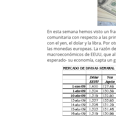
El dólar vive su mayor 
más debilidad en 2026
En esta semana hemos visto un franc
comunitaria con respecto a las pri
con el yen, el dolar y la libra. Por
las monedas europeas. La razón de
macroeconómicos de EEUU, que al m
esperado- su economía, capta un gr