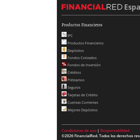
Esp
Productos Financieros
IPC
Productos Financieros
Depósitos
Fondos Cotizados
Fondos de Inversión
Créditos
Préstamos
Seguros
Tarjetas de Crédito
Cuentas Corrientes
Mejores Depósitos
Condiciones de uso
|
Responsabilidad
©2026 FinancialRed. Todos los derechos res