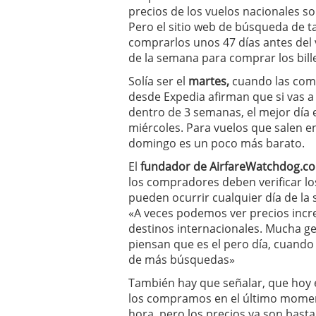
precios de los vuelos nacionales so
Pero el sitio web de búsqueda de t
comprarlos unos 47 días antes del v
de la semana para comprar los bill
Solía ​​ser el
martes,
cuando las comp
desde Expedia afirman que si vas a 
dentro de 3 semanas, el mejor día 
miércoles. Para vuelos que salen e
domingo es un poco más barato.
El
fundador de AirfareWatchdog.c
los compradores deben verificar lo
pueden ocurrir cualquier día de la
«A veces podemos ver precios incre
destinos internacionales. Mucha g
piensan que es el pero día, cuando 
de más búsquedas»
También hay que señalar, que hoy 
los compramos en el último momento
hora, pero los precios ya son bast