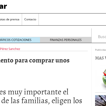
ar
otas de prensa
Contacto
Busca
RÁFICOS COTIZACIONES
FINANZAS PERSONALES
 Pérez Sanchez
Publicida
MAS 
mento para comprar unos
euro se mantiene cerca de 1,174 USD tras rebote
, es muy importante el
el cambio euro-dólar
17/01/2026
de las familias, eligen los
te: próximos reportes de empleo de EE. UU. se
cipal para el par EUR/USD
09/01/2026