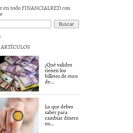
r en todo FINANCIALRED con
le
d
5 ARTÍCULOS
¿Qué validez
tienen los
billetes de euro
de...
Lo que debes
saber para
cambiar dinero
en...