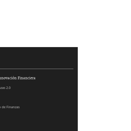
nnovación Financiera
zas 2.0
 de Finanzas