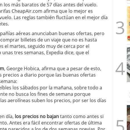
n los más baratos de 57 días antes del vuelo.
arifas CheapAir.com afirma que lo mejor es
uelo. Las reglas también fluctúan en el mejor día
etes.
añías aéreas anunciaban buenas ofertas, pero
comprar billetes de un viaje que no es hasta
es el martes, seguido muy de cerca por el
n unas tres semanas, Expedia dice, que el
om
, George Hobica, afirma que a pesar de esto,
s precios a diario porque las buenas ofertas
 semana:
íbles los sábados por la mañana, sobre todo a
ente no busca los fines de semana porque
las aerolíneas suben los precios, por ser los días
en día,
los precios no bajan
tanto como antes si
. Antes era fácil encontrar ofertas de última
ante parecidos a los de dos semanas previas. Por