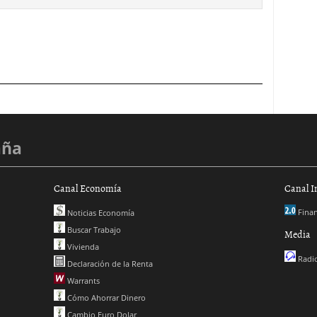
aña
Canal Economía
Canal I
Finan
Noticias Economía
Buscar Trabajo
Media
Vivienda
Radio
Declaración de la Renta
Warrants
Cómo Ahorrar Dinero
Cambio Euro Dolar