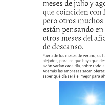
meses de julio y ag
El dólar vive su mayor 
que coinciden con l
más debilidad en 2026
pero otros muchos 
están pensando en 
otros meses del añ
de descanso.
Fuera de los meses de verano, es h
alejados, para los que haya que de
avión varían cada día, sobre todo
Además las empresas sacan ofertas,
saber qué día será el mejor para a