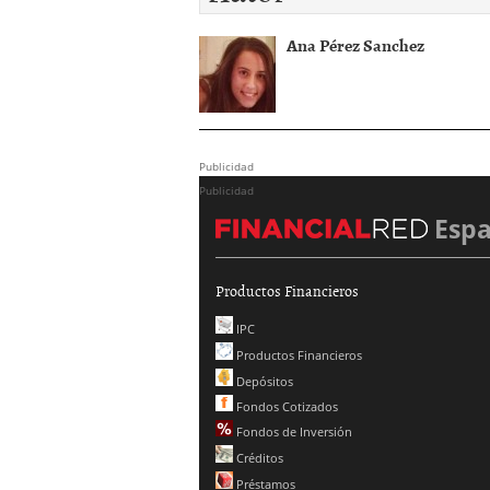
Ana Pérez Sanchez
Publicidad
Publicidad
Esp
Productos Financieros
IPC
Productos Financieros
Depósitos
Fondos Cotizados
Fondos de Inversión
Créditos
Préstamos