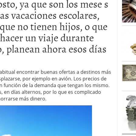
osto, ya que son los mese s
caída anual desde 2017 mientras analistas esperan
as vacaciones escolares,
05/01/2026
que no tienen hijos, o que
hacer un viaje durante
o, planean ahora esos días
abitual encontrar buenas ofertas a destinos más
splazarse, por ejemplo en avión. Los precios de
 en función de la demanda que tengan los mismo.
 en días alternos, por lo que es complicado
horrarse más dinero.