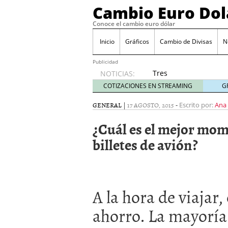
Cambio Euro Dol
Conoce el cambio euro dólar
Inicio
Gráficos
Cambio de Divisas
N
Publicidad
Tres
NOTICIAS:
escenarios
COTIZACIONES EN STREAMING
G
posibles
para el
GENERAL
|
17 AGOSTO, 2015
-
Escrito por:
Ana
EUR/USD
¿Cuál es el mejor mo
según
las
billetes de avión?
decisiones
de la Fed
y el BCE
26/01/2026
Informe de mercado: el 
A la hora de viajar
del dólar
21/01/2026
Qué está moviendo hoy 
ahorro. La mayoría 
Contexto del dólar fuer
convierten en foco prin