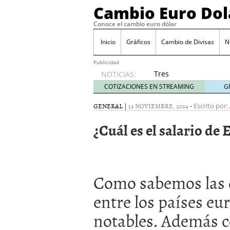
Cambio Euro Dol
Conoce el cambio euro dólar
Inicio
Gráficos
Cambio de Divisas
N
Publicidad
Tres
NOTICIAS:
escenarios
COTIZACIONES EN STREAMING
G
posibles
para el
GENERAL
|
13 NOVIEMBRE, 2014
-
Escrito por:
EUR/USD
¿Cuál es el salario de
según
las
decisiones
de la Fed
y el BCE
Como sabemos las d
26/01/2026
Informe de mercado: el 
entre los países e
del dólar
21/01/2026
Qué está moviendo hoy 
notables. Además c
Contexto del dólar fuer
convierten en foco prin