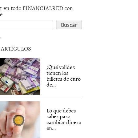
r en todo FINANCIALRED con
le
d
5 ARTÍCULOS
¿Qué validez
tienen los
billetes de euro
de...
Lo que debes
saber para
cambiar dinero
en...