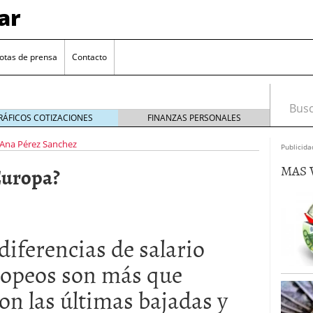
ar
otas de prensa
Contacto
Busca
RÁFICOS COTIZACIONES
FINANZAS PERSONALES
Ana Pérez Sanchez
Publicida
MAS 
 Europa?
iferencias de salario
euro se mantiene cerca de 1,174 USD tras rebote
uropeos son más que
el cambio euro-dólar
17/01/2026
on las últimas bajadas y
te: próximos reportes de empleo de EE. UU. se
cipal para el par EUR/USD
09/01/2026