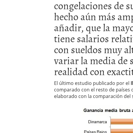
congelaciones de su
El dólar vive su mayor 
más debilidad en 2026
hecho aún más amp
añadir, que la mayo
tiene salarios rela
con sueldos muy alt
variar la media de s
realidad con exacti
El último estudio publicado por el
comparado con el resto de países d
elaborado con la comparación del 