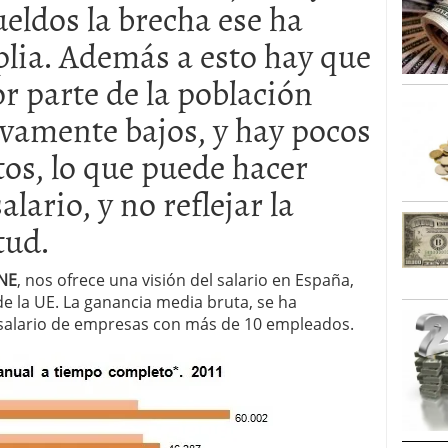
eldos la brecha ese ha
caída anual desde 2017 mientras analistas esperan
05/01/2026
lia. Además a esto hay que
r parte de la población
tivamente bajos, y hay pocos
os, lo que puede hacer
alario, y no reflejar la
tud.
INE
, nos ofrece una visión del salario en España,
e la UE. La ganancia media bruta, se ha
salario de empresas con más de 10 empleados.