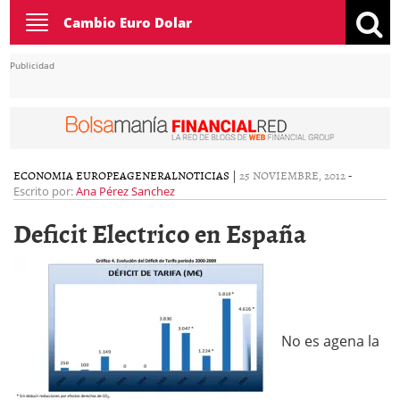
Toggle
Cambio Euro Dolar
navigation
Publicidad
ECONOMIA EUROPEA
GENERAL
NOTICIAS
|
25 NOVIEMBRE, 2012
-
Escrito por:
Ana Pérez Sanchez
Deficit Electrico en España
No es agena la