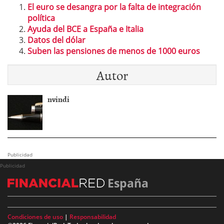
El euro se desangra por la falta de integración
política
Ayuda del BCE a España e Italia
Datos del dólar
Suben las pensiones de menos de 1000 euros
Autor
nvindi
Publicidad
Publicidad
España
Condiciones de uso
|
Responsabilidad