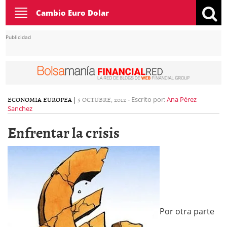
Toggle
Cambio Euro Dolar
navigation
Publicidad
ECONOMIA EUROPEA
|
5 OCTUBRE, 2012
-
Escrito por:
Ana Pérez
Sanchez
Enfrentar la crisis
Por otra parte