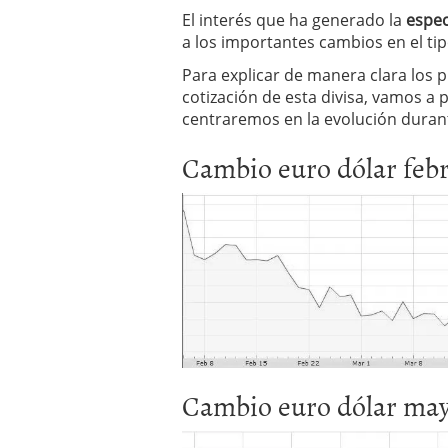
El dólar vive su mayor 
El interés que ha generado la
espec
más debilidad en 2026
a los importantes cambios en el ti
Para explicar de manera clara los 
cotización de esta divisa, vamos a 
centraremos en la evolución duran
Cambio euro dólar febre
Cambio euro dólar mayo