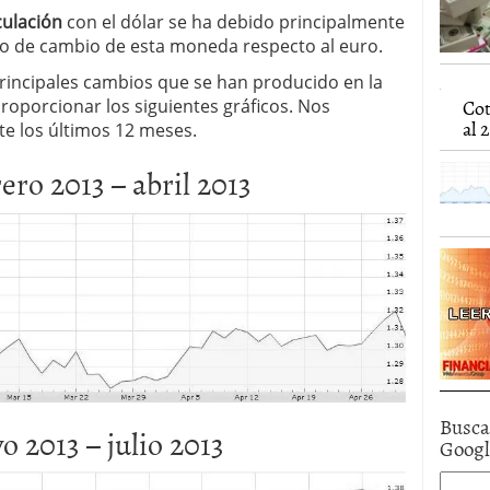
caída anual desde 2017 mientras analistas esperan
ulación
con el dólar se ha debido principalmente
05/01/2026
po de cambio de esta moneda respecto al euro.
principales cambios que se han producido en la
Cot
proporcionar los siguientes gráficos. Nos
al 2
te los últimos 12 meses.
ro 2013 – abril 2013
Busca
 2013 – julio 2013
Goog