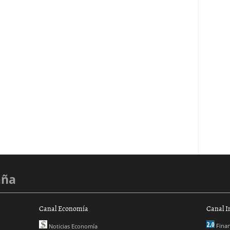
aña
Canal Economía
Canal I
Finan
Noticias Economía