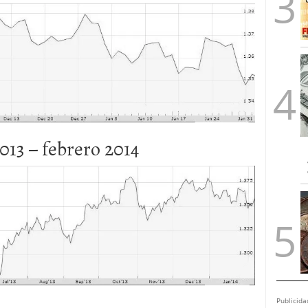
013 – febrero 2014
Publicida