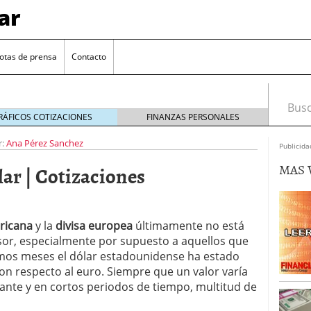
ar
otas de prensa
Contacto
Busca
RÁFICOS COTIZACIONES
FINANZAS PERSONALES
r:
Ana Pérez Sanchez
Publicida
MAS 
lar | Cotizaciones
ricana
y la
divisa europea
últimamente no está
sor, especialmente por supuesto a aquellos que
euro se mantiene cerca de 1,174 USD tras rebote
ltimos meses el dólar estadounidense ha estado
on respecto al euro. Siempre que un valor varía
el cambio euro-dólar
17/01/2026
ante y en cortos periodos de tiempo, multitud de
te: próximos reportes de empleo de EE. UU. se
cipal para el par EUR/USD
09/01/2026