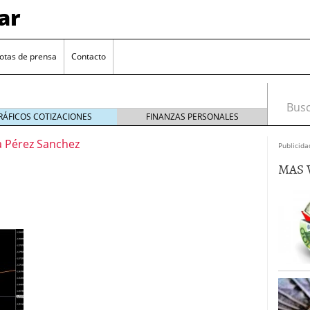
ar
otas de prensa
Contacto
Busca
RÁFICOS COTIZACIONES
FINANZAS PERSONALES
 Pérez Sanchez
Publicida
MAS 
euro se mantiene cerca de 1,174 USD tras rebote
el cambio euro-dólar
17/01/2026
te: próximos reportes de empleo de EE. UU. se
cipal para el par EUR/USD
09/01/2026