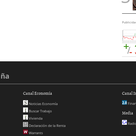
Publicida
aña
Canal Economía
Canal I
Finan
Noticias Economía
Buscar Trabajo
Media
Vivienda
Radio
Declaración de la Renta
Warrants