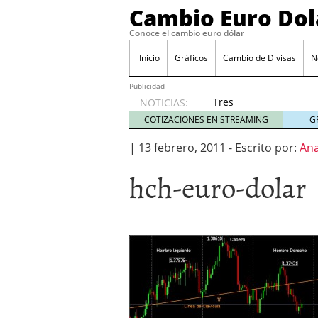
Cambio Euro Dol
Conoce el cambio euro dólar
Inicio
Gráficos
Cambio de Divisas
N
Publicidad
Tres
NOTICIAS:
escenarios
COTIZACIONES EN STREAMING
G
posibles
para el
|
13 febrero, 2011
-
Escrito por:
Ana
EUR/USD
hch-euro-dolar
según
las
decisiones
de la Fed
y el BCE
26/01/2026
Informe de mercado: el 
del dólar
21/01/2026
Qué está moviendo hoy 
Contexto del dólar fuer
convierten en foco prin