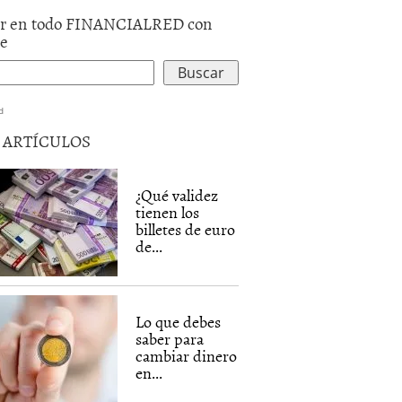
r en todo FINANCIALRED con
le
d
5 ARTÍCULOS
¿Qué validez
tienen los
billetes de euro
de...
Lo que debes
saber para
cambiar dinero
en...