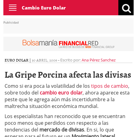
Toggle
Cambio Euro Dolar
navigation
Publicidad
EURO DOLAR
|
30 ABRIL, 2009
-
Escrito por:
Ana Pérez Sanchez
La Gripe Porcina afecta las divisas
Como si era poca la volatilidad de los
tipos de cambio
,
sobre todo del
cambio euro dolar
, ahora aparece esta
peste que le agrega aún más incertidumbre a la
maltrecha situación económica mundial.
Los especialistas han reconocido que se encuentran
poco menos que perdidos con respecto a las
tendencias del
mercado de divisas
. En si, lo que
esperan para el futuro es un
Movimiento lateral
,