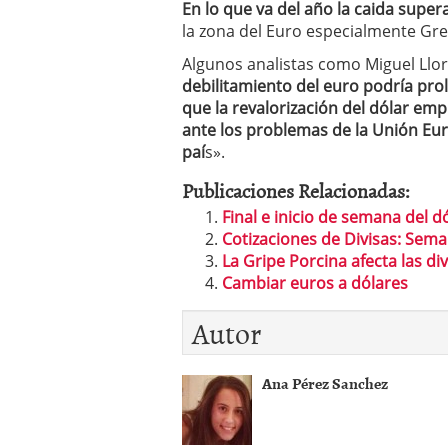
En lo que va del año la caida supera
El dólar vive su mayor 
la zona del Euro especialmente Gre
más debilidad en 2026
Algunos analistas como Miguel Llor
debilitamiento del euro podría pr
que la revalorización del dólar em
ante los problemas de la Unión Eur
paí
s».
Publicaciones Relacionadas:
Final e inicio de semana del dó
Cotizaciones de Divisas: Sema
La Gripe Porcina afecta las div
Cambiar euros a dólares
Autor
Ana Pérez Sanchez