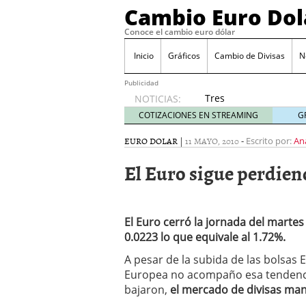
Cambio Euro Dol
Conoce el cambio euro dólar
Inicio
Gráficos
Cambio de Divisas
N
Publicidad
Tres
NOTICIAS:
escenarios
COTIZACIONES EN STREAMING
G
posibles
para el
EURO DOLAR
|
11 MAYO, 2010
-
Escrito por:
An
EUR/USD
El Euro sigue perdiend
según
las
decisiones
de la Fed
El Euro cerró la jornada del martes
y el BCE
26/01/2026
0.0223 lo que equivale al 1.72%.
Informe de mercado: el 
A pesar de la subida de las bolsas E
del dólar
21/01/2026
Europea no acompaño esa tendenci
Qué está moviendo hoy 
bajaron,
el mercado de divisas man
Contexto del dólar fuer
convierten en foco prin