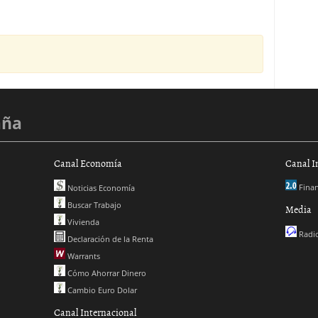
aña
Canal Economía
Canal I
Finan
Noticias Economía
Buscar Trabajo
Media
Vivienda
Radio
Declaración de la Renta
Warrants
Cómo Ahorrar Dinero
Cambio Euro Dolar
Canal Internacional