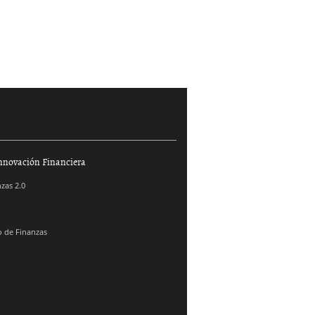
nnovación Financiera
zas 2.0
 de Finanzas