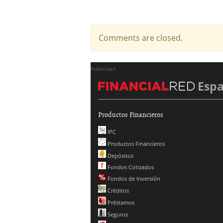
Comments are closed.
Publicidad
Esp
Productos Financieros
IPC
Productos Financieros
Depósitos
Fondos Cotizados
Fondos de Inversión
Créditos
Préstamos
Seguros