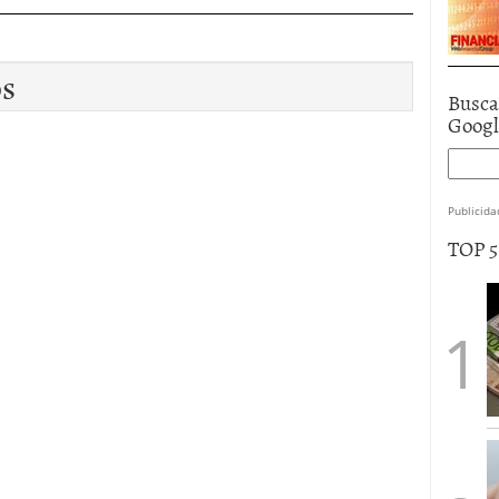
os
Busca
Goog
Publicida
TOP 