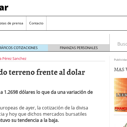
ar
otas de prensa
Contacto
Busca
RÁFICOS COTIZACIONES
FINANZAS PERSONALES
a Pérez Sanchez
Publicida
MAS 
o terreno frente al dolar
 a 1.2698 dólares lo que da una variación de
euro se mantiene cerca de 1,174 USD tras rebote
uropeas de ayer, la cotización de la divisa
a y hoy que dichos mercados bursatiles
el cambio euro-dólar
17/01/2026
tuvo su tendencia a la baja.
te: próximos reportes de empleo de EE. UU. se
cipal para el par EUR/USD
09/01/2026