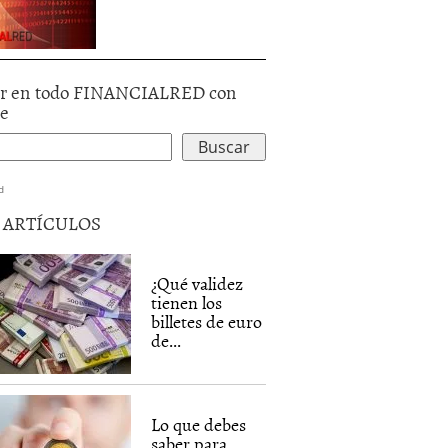
r en todo FINANCIALRED con
le
d
5 ARTÍCULOS
¿Qué validez
tienen los
billetes de euro
de...
Lo que debes
saber para