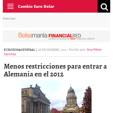
Toggle
Cambio Euro Dolar
navigation
Publicidad
EUROZONA
GENERAL
|
28 DICIEMBRE, 2011
-
Escrito por:
Ana Pérez
Sanchez
Menos restricciones para entrar a
Alemania en el 2012