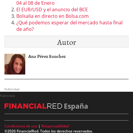
04 al 08 de Enero
El EUR/USD y el anuncio del BCE
Bolsalia en directo en Bolsa.com
¿Qué podemos esperar del mercado hasta final
de año?
Autor
Ana Pérez Sanchez
Publicidad
Publicidad
España
Condiciones de uso
|
Responsabilidad
©2026 FinancialRed. Todos los derechos reservados.