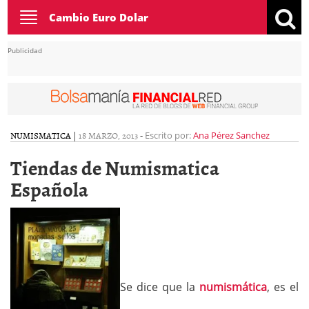
Toggle
Cambio Euro Dolar
navigation
Publicidad
NUMISMATICA
|
18 MARZO, 2013
-
Escrito por:
Ana Pérez Sanchez
Tiendas de Numismatica
Española
Se dice que la
numismática
, es el