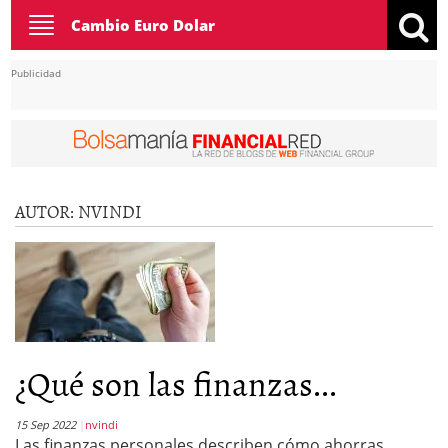
Toggle
Cambio Euro Dolar
navigation
Publicidad
AUTOR:
NVINDI
¿Qué son las finanzas...
15 Sep 2022
nvindi
Las finanzas personales describen cómo ahorras,