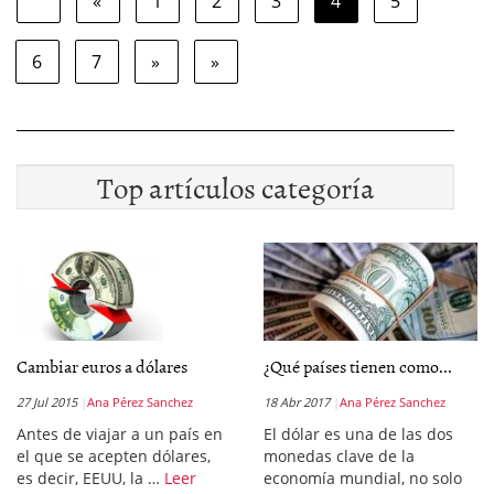
«
1
2
3
4
5
6
7
»
»
Top artículos categoría
Cambiar euros a dólares
¿Qué países tienen como...
27 Jul 2015
Ana Pérez Sanchez
18 Abr 2017
Ana Pérez Sanchez
Antes de viajar a un país en
El dólar es una de las dos
el que se acepten dólares,
monedas clave de la
es decir, EEUU, la …
Leer
economía mundial, no solo