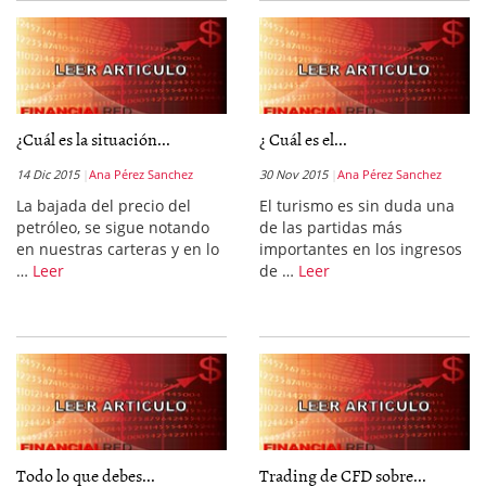
¿Cuál es la situación...
¿ Cuál es el...
14 Dic 2015
Ana Pérez Sanchez
30 Nov 2015
Ana Pérez Sanchez
La bajada del precio del
El turismo es sin duda una
petróleo, se sigue notando
de las partidas más
en nuestras carteras y en lo
importantes en los ingresos
…
Leer
de …
Leer
Todo lo que debes...
Trading de CFD sobre...