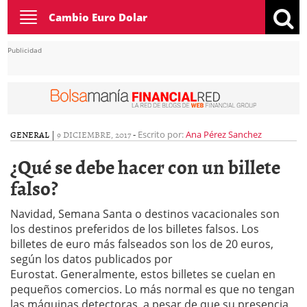
Toggle
Cambio Euro Dolar
navigation
Publicidad
GENERAL
|
9 DICIEMBRE, 2017
-
Escrito por:
Ana Pérez Sanchez
¿Qué se debe hacer con un billete
falso?
Navidad, Semana Santa o destinos vacacionales son
los destinos preferidos de los billetes falsos. Los
billetes de euro más falseados son los de 20 euros,
según los datos publicados por
Eurostat. Generalmente, estos billetes se cuelan en
pequeños comercios. Lo más normal es que no tengan
las máquinas detectoras, a pesar de que su presencia