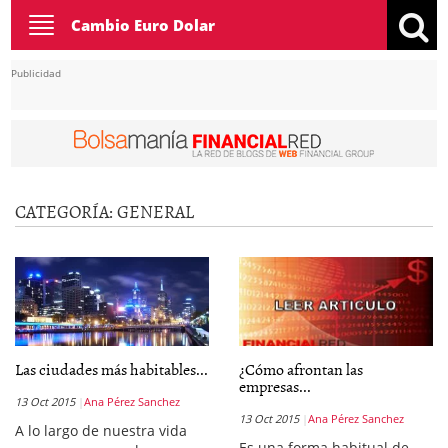
Toggle
Cambio Euro Dolar
navigation
Publicidad
CATEGORÍA:
GENERAL
Las ciudades más habitables...
¿Cómo afrontan las
empresas...
13 Oct 2015
Ana Pérez Sanchez
13 Oct 2015
Ana Pérez Sanchez
A lo largo de nuestra vida
Es una forma habitual de