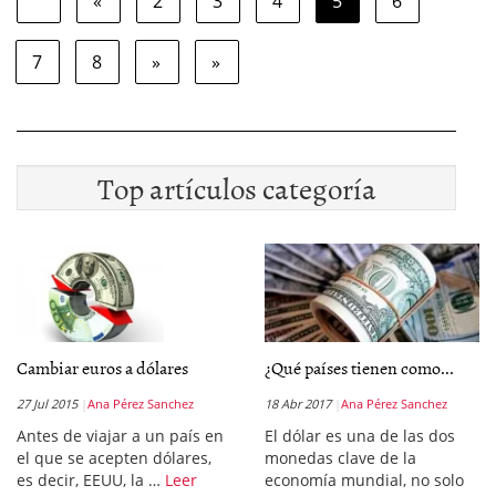
«
2
3
4
5
6
7
8
»
»
Top artículos categoría
Cambiar euros a dólares
¿Qué países tienen como...
27 Jul 2015
Ana Pérez Sanchez
18 Abr 2017
Ana Pérez Sanchez
Antes de viajar a un país en
El dólar es una de las dos
el que se acepten dólares,
monedas clave de la
es decir, EEUU, la …
Leer
economía mundial, no solo