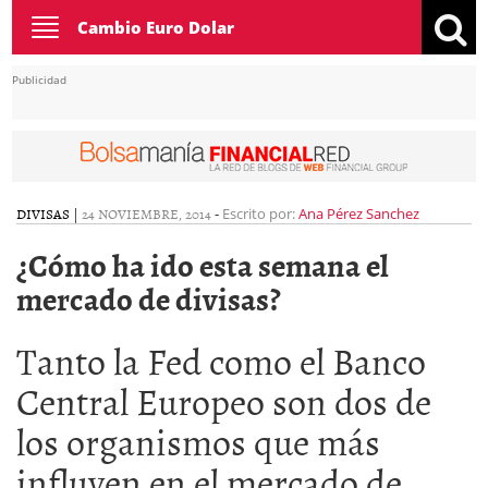
Toggle
Cambio Euro Dolar
navigation
Publicidad
DIVISAS
|
24 NOVIEMBRE, 2014
-
Escrito por:
Ana Pérez Sanchez
¿Cómo ha ido esta semana el
mercado de divisas?
Tanto la Fed como el Banco
Central Europeo son dos de
los organismos que más
influyen en el mercado de