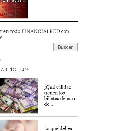
r en todo FINANCIALRED con
le
d
5 ARTÍCULOS
¿Qué validez
tienen los
billetes de euro
de...
Lo que debes