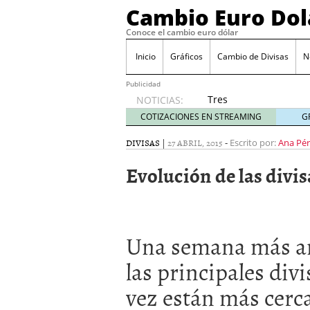
Cambio Euro Dol
Conoce el cambio euro dólar
Inicio
Gráficos
Cambio de Divisas
N
Publicidad
Tres
NOTICIAS:
escenarios
COTIZACIONES EN STREAMING
G
posibles
para el
DIVISAS
|
27 ABRIL, 2015
-
Escrito por:
Ana Pér
EUR/USD
Evolución de las divis
según
las
decisiones
de la Fed
y el BCE
Una semana más an
26/01/2026
Informe de mercado: el 
las principales divi
del dólar
21/01/2026
Qué está moviendo hoy 
vez están más cerca
Contexto del dólar fuer
convierten en foco prin