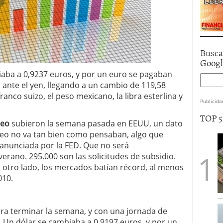
Busca
Goog
iaba a 0,9237 euros, y por un euro se pagaban
ó ante el yen, llegando a un cambio de 119,58
ranco suizo, el peso mexicano, la libra esterlina y
Publicida
TOP 
leo
subieron la semana pasada en EEUU, un dato
eo no va tan bien como pensaban, algo que
 anunciada por la FED. Que no será
erano. 295.000 son las solicitudes de subsidio.
 otro lado, los mercados batían récord, al menos
010.
ra terminar la semana, y con una jornada de
. Un dólar se cambiaba a 0,9197 euros, y por un