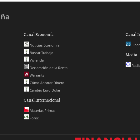
aña
Canal Economía
Canal I
Finan
Noticias Economía
Buscar Trabajo
Media
Vivienda
Radio
Declaración de la Renta
Warrants
Cómo Ahorrar Dinero
Cambio Euro Dolar
Canal Internacional
Materias Primas
Forex