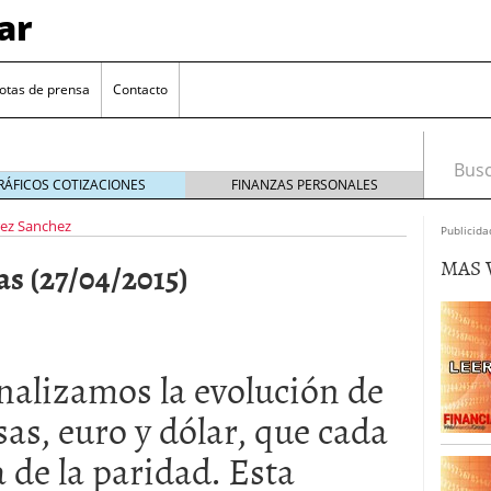
ar
otas de prensa
Contacto
Busca
RÁFICOS COTIZACIONES
FINANZAS PERSONALES
ez Sanchez
Publicida
MAS 
as (27/04/2015)
alizamos la evolución de
euro se mantiene cerca de 1,174 USD tras rebote
sas, euro y dólar, que cada
el cambio euro-dólar
17/01/2026
 de la paridad. Esta
te: próximos reportes de empleo de EE. UU. se
cipal para el par EUR/USD
09/01/2026