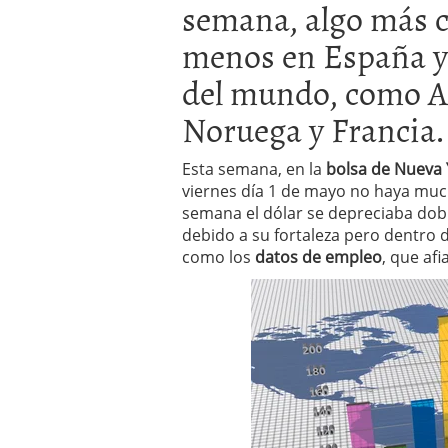
semana, algo más co
El dólar vive su mayor 
más debilidad en 2026
menos en España y
del mundo, como A
Noruega y Francia.
Esta semana, en la
bolsa de Nueva 
viernes día 1 de mayo no haya muc
semana el dólar se depreciaba dobl
debido a su fortaleza pero dentro
como los
datos de empleo
, que af