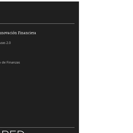
nnovación Financiera
zas 2.0
 de Finanzas