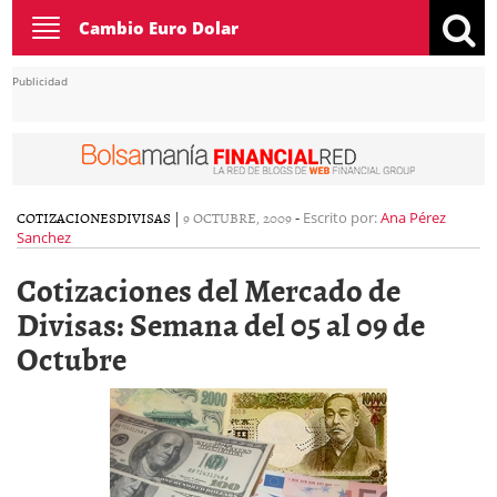
Toggle
Cambio Euro Dolar
navigation
Publicidad
COTIZACIONES
DIVISAS
|
9 OCTUBRE, 2009
-
Escrito por:
Ana Pérez
Sanchez
Cotizaciones del Mercado de
Divisas: Semana del 05 al 09 de
Octubre