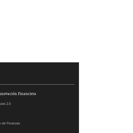
nnovación Financiera
zas 2.0
 de Finanzas