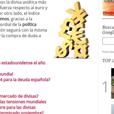
s la divisa asiática más
fuerza respecto al euro y
r otro lado, el índice
imos
, gracias a la
mordial de la
política
Busca
apón seguirá con la misma
Goog
 la compra de duda a
Publicida
TOP 
 estadounidense el año
mundial
4 para la deuda española?
mercado de divisas?
 las tensiones mundiales
e para las divisas
 terminado noviembre?