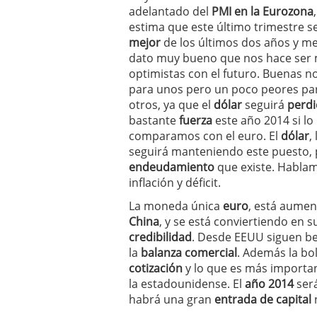
adelantado del
PMI en la Eurozona
El dólar vive su mayor 
más debilidad en 2026
estima que este último trimestre se
mejor
de los últimos dos años y me
dato muy bueno que nos hace ser
optimistas con el futuro. Buenas no
para unos pero un poco peores pa
otros, ya que el
dólar
seguirá
perd
bastante
fuerza
este año 2014 si lo
comparamos con el euro. El
dólar
,
seguirá manteniendo este puesto, 
endeudamiento
que existe. Habla
inflación y déficit.
La moneda única
euro
, está aumen
China
, y se está conviertiendo en 
credibilidad
. Desde EEUU siguen be
la
balanza comercial
. Además la bo
cotización
y lo que es más importa
la estadounidense. El
año 2014
será
habrá una gran
entrada de capital