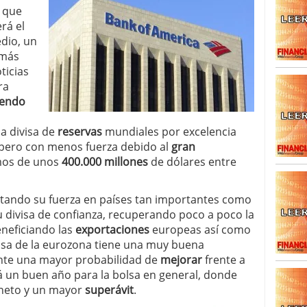
, que
caída anual desde 2017 mientras analistas esperan
05/01/2026
rá el
dio, un
 más
ticias
ra
iendo
 la divisa de
reservas
mundiales por excelencia
pero con menos fuerza debido al
gran
mos de unos
400.000 millones
de dólares entre
tando su fuerza en países tan importantes como
su divisa de confianza, recuperando poco a poco la
neficiando las
exportaciones
europeas así como
lsa de la eurozona tiene una muy buena
nte una mayor probabilidad de
mejorar
frente a
 un buen año para la bolsa en general, donde
neto y un mayor
superávit
.