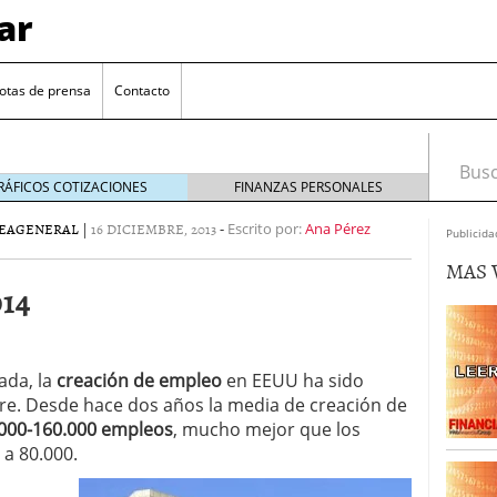
ar
otas de prensa
Contacto
Busca
RÁFICOS COTIZACIONES
FINANZAS PERSONALES
EA
GENERAL
|
16 DICIEMBRE, 2013
-
Escrito por:
Ana Pérez
Publicida
MAS 
014
ada, la
creación de empleo
en EEUU ha sido
tre. Desde hace dos años la media de creación de
euro se mantiene cerca de 1,174 USD tras rebote
000-160.000 empleos
, mucho mejor que los
el cambio euro-dólar
17/01/2026
 a 80.000.
te: próximos reportes de empleo de EE. UU. se
o
cipal para el par EUR/USD
09/01/2026