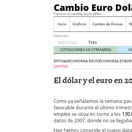
Cambio Euro Dol
Conoce el cambio euro dólar
Inicio
Gráficos
Cambio de Divisas
N
Publicidad
Tres
NOTICIAS:
escenarios
COTIZACIONES EN STREAMING
G
posibles
para el
DIVISAS
ECONOMIA EEUU
ECONOMIA EUROP
EUR/USD
Sanchez
según
El dólar y el euro en 2
las
decisiones
de la Fed
y el BCE
Como ya señalamos la semana pas
26/01/2026
favorable durante el último trimes
Informe de mercado: el 
del dólar
21/01/2026
empleo se sitúa en torno a los
130.
Qué está moviendo hoy 
datos de 2007, donde no se llegaba
Contexto del dólar fuer
Hoy hemos conocido el nuevo dat
convierten en foco prin