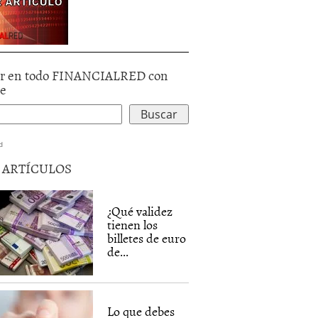
r en todo FINANCIALRED con
le
d
5 ARTÍCULOS
¿Qué validez
tienen los
billetes de euro
de...
Lo que debes