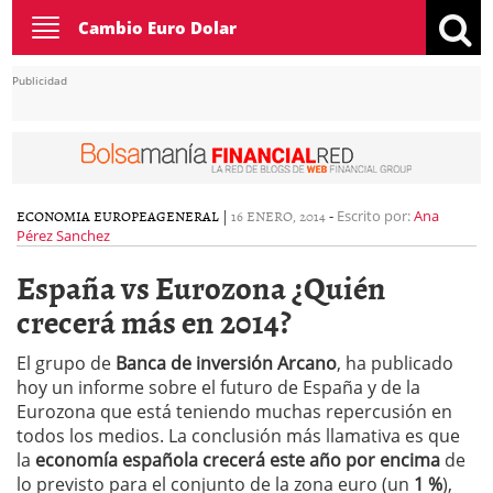
Toggle
Cambio Euro Dolar
navigation
Publicidad
ECONOMIA EUROPEA
GENERAL
|
16 ENERO, 2014
-
Escrito por:
Ana
Pérez Sanchez
España vs Eurozona ¿Quién
crecerá más en 2014?
El grupo de
Banca de inversión Arcano
, ha publicado
hoy un informe sobre el futuro de España y de la
Eurozona que está teniendo muchas repercusión en
todos los medios. La conclusión más llamativa es que
la
economía española crecerá este año por encima
de
lo previsto para el conjunto de la zona euro (un
1 %
),