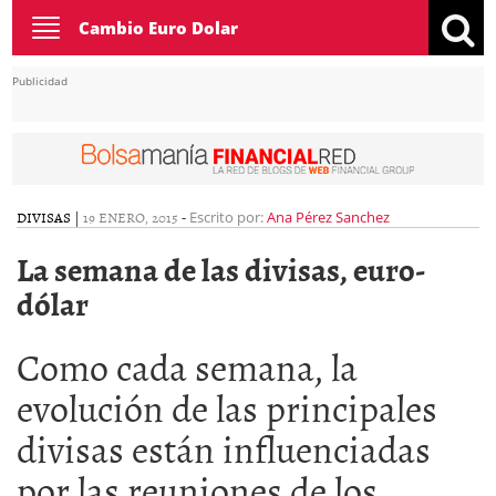
Toggle
Cambio Euro Dolar
navigation
Publicidad
DIVISAS
|
19 ENERO, 2015
-
Escrito por:
Ana Pérez Sanchez
La semana de las divisas, euro-
dólar
Como cada semana, la
evolución de las principales
divisas están influenciadas
por las reuniones de los