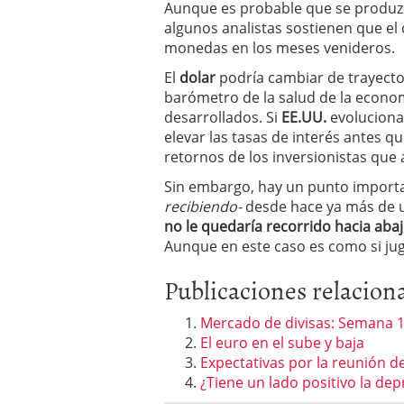
Aunque es probable que se produ
El dólar vive su mayor 
algunos analistas sostienen que el
más debilidad en 2026
monedas en los meses venideros.
El
dolar
podría cambiar de trayecto
barómetro de la salud de la econom
desarrollados. Si
EE.UU.
evoluciona 
elevar las tasas de interés antes q
retornos de los inversionistas qu
Sin embargo, hay un punto importan
recibiendo-
desde hace ya más de un
no le quedaría recorrido hacia aba
Aunque en este caso es como si jug
Publicaciones relacion
Mercado de divisas: Semana 1
El euro en el sube y baja
Expectativas por la reunión de
¿Tiene un lado positivo la dep