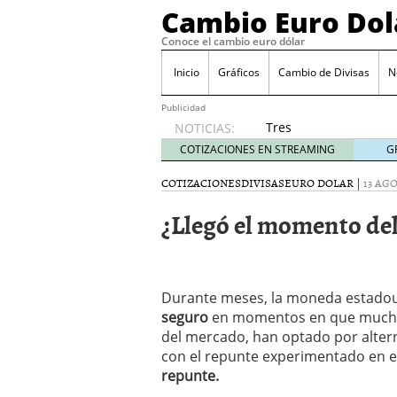
Cambio Euro Dol
Conoce el cambio euro dólar
Inicio
Gráficos
Cambio de Divisas
N
Publicidad
Tres
NOTICIAS:
escenarios
COTIZACIONES EN STREAMING
G
posibles
para el
COTIZACIONES
DIVISAS
EURO DOLAR
|
13 AGO
EUR/USD
¿Llegó el momento del
según
las
decisiones
de la Fed
y el BCE
Durante meses, la moneda estadou
26/01/2026
seguro
en momentos en que muchos
Informe de mercado: el 
del mercado, han optado por alter
del dólar
21/01/2026
con el repunte experimentado en e
Qué está moviendo hoy 
repunte.
Contexto del dólar fuer
convierten en foco prin