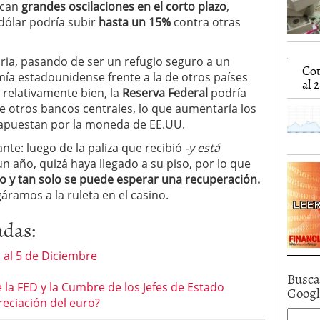
zcan
grandes oscilaciones en el corto plazo
,
caída anual desde 2017 mientras analistas esperan
 dólar podría subir
hasta un 15%
contra otras
05/01/2026
ria, pasando de ser un refugio seguro a un
Cot
ía estadounidense frente a la de otros países
al 2
relativamente bien, la
Reserva Federal
podría
ue otros bancos centrales, lo que aumentaría los
e apuestan por la moneda de EE.UU.
te: luego de la paliza que recibió
-y está
 año, quizá haya llegado a su piso, por lo que
jo y tan solo se puede esperar una recuperación.
áramos a la ruleta en el casino.
adas:
 al 5 de Diciembre
Busca
 la FED y la Cumbre de los Jefes de Estado
Goog
reciación del euro?