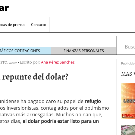
ar
otas de prensa
Contacto
Busca
RÁFICOS COTIZACIONES
FINANZAS PERSONALES
STO, 2009
-
Escrito por:
Ana Pérez Sanchez
Publicida
MAS 
 repunte del dolar?
nidense ha pagado caro su papel de
refugio
 inversionistas, contagiados por el optimismo
euro se mantiene cerca de 1,174 USD tras rebote
nativas más arriesgadas. Muchos opinan que,
stos días,
el dolar podría estar listo para un
el cambio euro-dólar
17/01/2026
te: próximos reportes de empleo de EE. UU. se
cipal para el par EUR/USD
09/01/2026