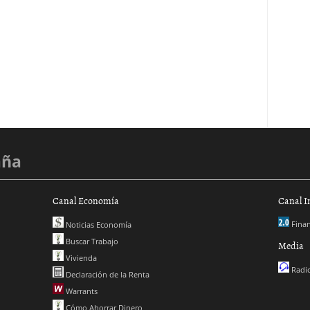
aña
Canal Economía
Canal I
Finan
Noticias Economía
Buscar Trabajo
Media
Vivienda
Radio
Declaración de la Renta
Warrants
Cómo Ahorrar Dinero