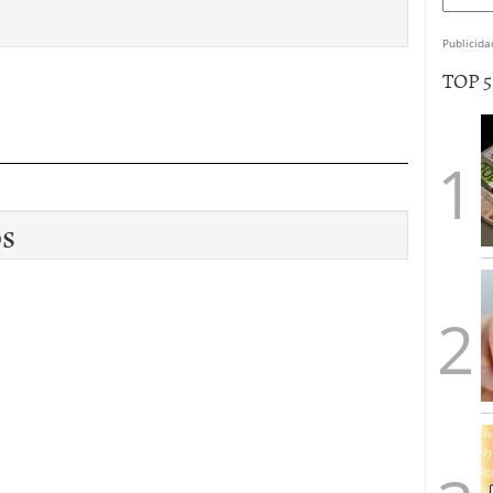
Publicida
TOP 
os