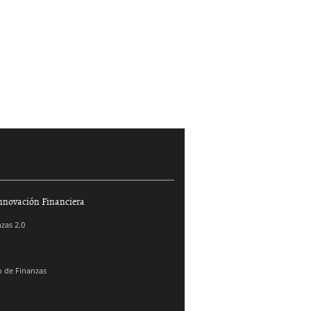
nnovación Financiera
zas 2.0
 de Finanzas