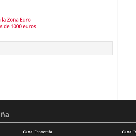
 la Zona Euro
s de 1000 euros
aña
Canal Economía
Canal I