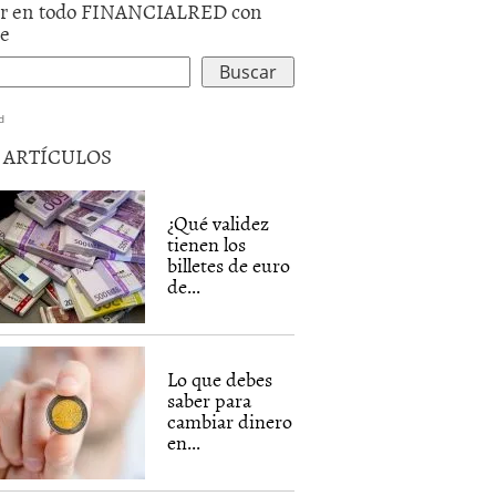
r en todo FINANCIALRED con
le
d
5 ARTÍCULOS
¿Qué validez
tienen los
billetes de euro
de...
Lo que debes
saber para
cambiar dinero
en...