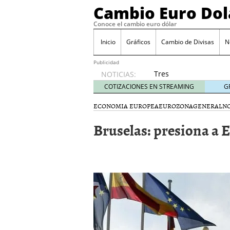
Cambio Euro Dol
Conoce el cambio euro dólar
Inicio
Gráficos
Cambio de Divisas
N
Publicidad
Tres
NOTICIAS:
escenarios
COTIZACIONES EN STREAMING
G
posibles
para el
ECONOMIA EUROPEA
EUROZONA
GENERAL
NO
EUR/USD
Bruselas: presiona a E
según
las
decisiones
de la Fed
y el BCE
26/01/2026
Informe de mercado: el 
del dólar
21/01/2026
Qué está moviendo hoy 
Contexto del dólar fuer
convierten en foco prin