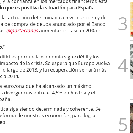
 y la confianza en los mercados financieros está
lo que es positiva la situación para España.
 a la actuación determinada a nivel europeo y de
ma de compra de deuda anunciado por el Banco
las
exportaciones
aumentaron casi un 20% en
s?
ifíciles porque la economía sigue débil y los
impacto de la crisis. Se espera que Europa vuelva
 lo largo de 2013, y la recuperación se hará más
cia 2014.
la eurozona que ha alcanzado un máximo
s divergencias entre el 4,5% en Austria y el
paña.
ítica siga siendo determinada y coherente. Se
a reforma de nuestras economías, para lograr
eo.