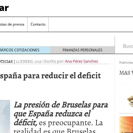
ar
otas de prensa
Contacto
Busca
RÁFICOS COTIZACIONES
FINANZAS PERSONALES
TICIAS
|
12 ENERO, 2013
-
Escrito por:
Ana Pérez Sanchez
Publicida
MAS 
spaña para reducir el deficit
La presión de Bruselas para
euro se mantiene cerca de 1,174 USD tras rebote
que España reduzca el
déficit,
es preocupante. La
el cambio euro-dólar
17/01/2026
te: próximos reportes de empleo de EE. UU. se
realidad es que Bruselas
cipal para el par EUR/USD
09/01/2026