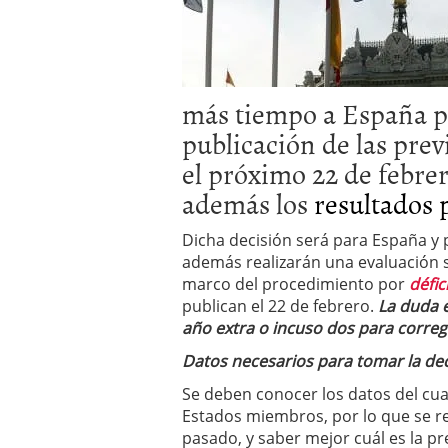
El dólar vive su mayor 
más debilidad en 2026
más tiempo a España p
publicación de las pre
el próximo 22 de febre
además los
resultados 
Dicha decisión será para España y 
además realizarán una evaluación 
marco del procedimiento por
défic
publican el 22 de febrero.
La duda 
año extra o incuso dos para corregir
Datos necesarios para tomar la dec
Se deben conocer los datos del cua
Estados miembros, por lo que se re
pasado, y saber mejor cuál es la pr