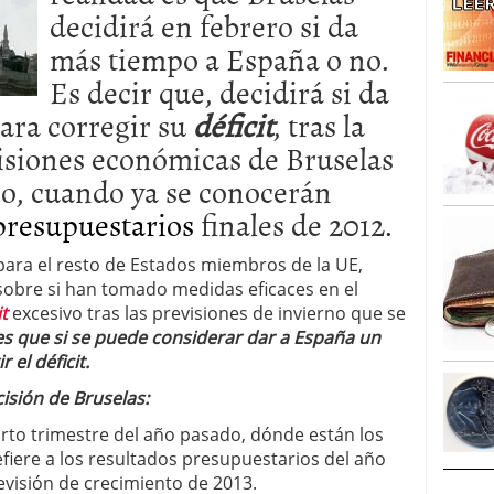
decidirá en febrero si da
caída anual desde 2017 mientras analistas esperan
05/01/2026
más tiempo a España o no.
Es decir que, decidirá si da
ara corregir su
déficit
, tras la
visiones económicas de Bruselas
ro, cuando ya se conocerán
presupuestarios
finales de 2012.
para el resto de Estados miembros de la UE,
sobre si han tomado medidas eficaces en el
it
excesivo tras las previsiones de invierno que se
es que si se puede considerar dar a España un
 el déficit.
isión de Bruselas:
rto trimestre del año pasado, dónde están los
fiere a los resultados presupuestarios del año
evisión de crecimiento de 2013.