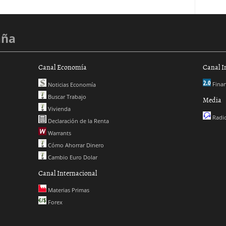
aña
Canal Economía
Canal I
Finan
Noticias Economía
Buscar Trabajo
Media
Vivienda
Radio
Declaración de la Renta
Warrants
Cómo Ahorrar Dinero
Cambio Euro Dolar
Canal Internacional
Materias Primas
Forex