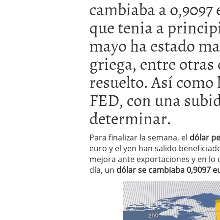
cambiaba a o,9097 e
El dólar vive su mayor 
más debilidad en 2026
que tenia a princip
mayo ha estado mar
griega, entre otras
resuelto. Así como 
FED, con una subid
determinar.
Para finalizar la semana, el
dólar pe
euro y el yen han salido beneficiad
mejora ante exportaciones y en lo q
día, un
dólar se cambiaba 0,9097 e