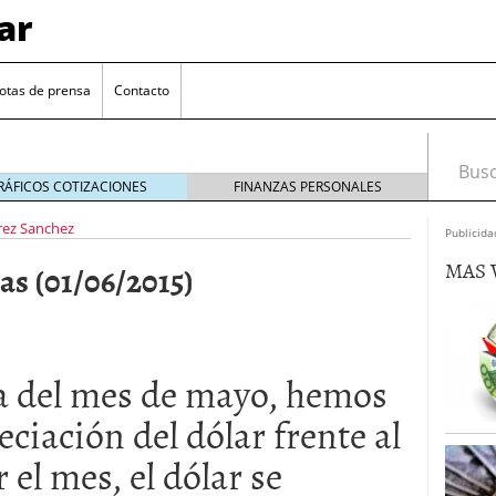
ar
otas de prensa
Contacto
Busca
RÁFICOS COTIZACIONES
FINANZAS PERSONALES
rez Sanchez
Publicida
MAS 
as (01/06/2015)
a del mes de mayo, hemos
euro se mantiene cerca de 1,174 USD tras rebote
eciación del dólar frente al
el cambio euro-dólar
17/01/2026
 el mes, el dólar se
te: próximos reportes de empleo de EE. UU. se
cipal para el par EUR/USD
09/01/2026