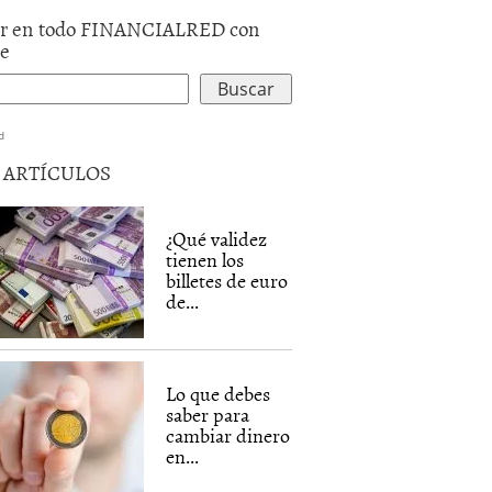
r en todo FINANCIALRED con
le
d
5 ARTÍCULOS
¿Qué validez
tienen los
billetes de euro
de...
Lo que debes
saber para
cambiar dinero
en...