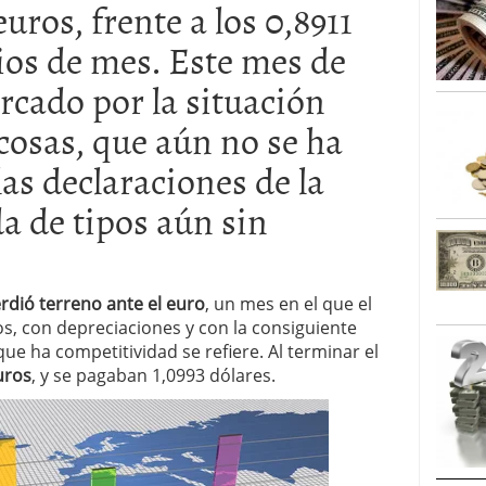
uros, frente a los 0,8911
caída anual desde 2017 mientras analistas esperan
05/01/2026
ios de mes. Este mes de
cado por la situación
 cosas, que aún no se ha
las declaraciones de la
a de tipos aún sin
rdió terreno ante el euro
, un mes en el que el
os, con depreciaciones y con la consiguiente
ue ha competitividad se refiere. Al terminar el
uros
, y se pagaban 1,0993 dólares.