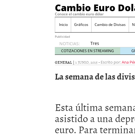
Cambio Euro Dol
Conoce el cambio euro dólar
Inicio
Gráficos
Cambio de Divisas
N
Publicidad
Tres
NOTICIAS:
escenarios
COTIZACIONES EN STREAMING
G
posibles
para el
GENERAL
|
1 JUNIO, 2015
-
Escrito por:
Ana Pé
EUR/USD
La semana de las divis
según
las
decisiones
de la Fed
y el BCE
Esta última seman
26/01/2026
Informe de mercado: el 
asistido a una depr
del dólar
21/01/2026
Qué está moviendo hoy 
euro. Para terminar
Contexto del dólar fuer
convierten en foco prin