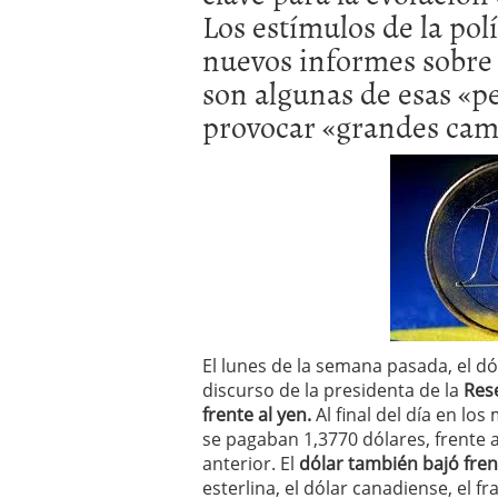
Los estímulos de la pol
El dólar vive su mayor 
más debilidad en 2026
nuevos informes sobre
son algunas de esas «
provocar «grandes cam
El lunes de la semana pasada, el dól
discurso de la presidenta de la
Rese
frente al yen.
Al final del día en lo
se pagaban 1,3770 dólares, frente a
anterior. El
dólar también bajó fren
esterlina, el dólar canadiense, el f