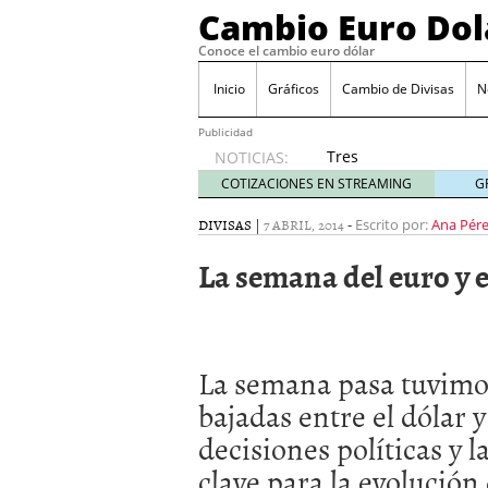
Cambio Euro Dol
Conoce el cambio euro dólar
Inicio
Gráficos
Cambio de Divisas
N
Publicidad
Tres
NOTICIAS:
escenarios
COTIZACIONES EN STREAMING
G
posibles
para el
DIVISAS
|
7 ABRIL, 2014
-
Escrito por:
Ana Pér
EUR/USD
La semana del euro y e
según
las
decisiones
de la Fed
y el BCE
La semana pasa tuvimo
26/01/2026
Informe de mercado: el 
bajadas entre el dólar 
del dólar
21/01/2026
decisiones políticas y l
Qué está moviendo hoy 
Contexto del dólar fuer
clave para la evolución
convierten en foco prin