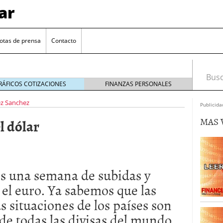
ar
otas de prensa
Contacto
Busca
RÁFICOS COTIZACIONES
FINANZAS PERSONALES
ez Sanchez
Publicida
MAS 
l dólar
s una semana de subidas y
euro se mantiene cerca de 1,174 USD tras rebote
y el euro. Ya sabemos que las
as situaciones de los países son
el cambio euro-dólar
17/01/2026
te: próximos reportes de empleo de EE. UU. se
 de todas las divisas del mundo.
cipal para el par EUR/USD
09/01/2026