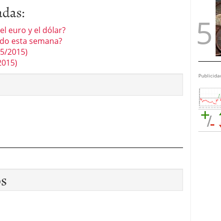
adas:
l euro y el dólar?
 ido esta semana?
05/2015)
2015)
Publicida
os