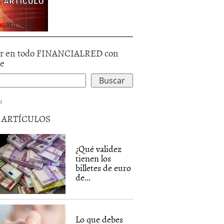
r en todo FINANCIALRED con
le
d
5 ARTÍCULOS
¿Qué validez
tienen los
billetes de euro
de...
Lo que debes