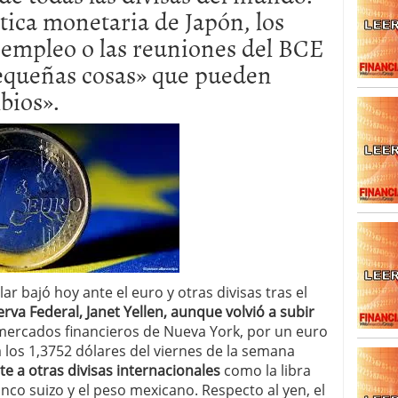
ítica monetaria de Japón, los
caída anual desde 2017 mientras analistas esperan
05/01/2026
 empleo o las reuniones del BCE
pequeñas cosas» que pueden
bios».
ar bajó hoy ante el euro y otras divisas tras el
rva Federal, Janet Yellen, aunque volvió a subir
s mercados financieros de Nueva York, por un euro
 los 1,3752 dólares del viernes de la semana
te a otras divisas internacionales
como la libra
ranco suizo y el peso mexicano. Respecto al yen, el