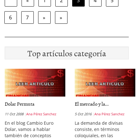
«
1
2
3
4
5
6
7
»
»
Top artículos categoría
Dolar Permuta
El mercado y la...
11 Oct 2008
Ana Pérez Sanchez
5 Oct 2016
Ana Pérez Sanchez
En el blog Cambio Euro
La demanda de divisas
Dolar, vamos a hablar
consiste, en términos
también de conceptos
coloquiales, en las