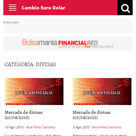
Toggle
Cambio Euro Dolar
navigation
Publicidad
CATEGORÍA:
DIVISAS
Mercado de divisas
Mercado de divisas
(10/08/2015)
(05/08/2015)
10 Ago 2015
Ana Pérez Sanchez
5 Ago 2015
Ana Pérez Sanchez
La primera semana del mes
Empezamos un nuevo mes.