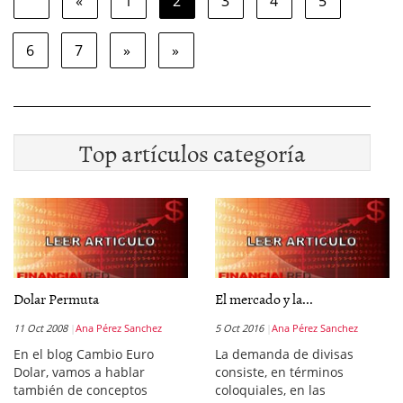
«
1
2
3
4
5
6
7
»
»
Top artículos categoría
Dolar Permuta
El mercado y la...
11 Oct 2008
Ana Pérez Sanchez
5 Oct 2016
Ana Pérez Sanchez
En el blog Cambio Euro
La demanda de divisas
Dolar, vamos a hablar
consiste, en términos
también de conceptos
coloquiales, en las