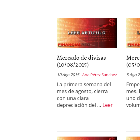
Mercado de divisas
Merc
(10/08/2015)
(05/0
10 Ago 2015
Ana Pérez Sanchez
5 Ago 
La primera semana del
Empe
mes de agosto, cierra
mes. 
con una clara
uno d
depreciación del …
Leer
volu