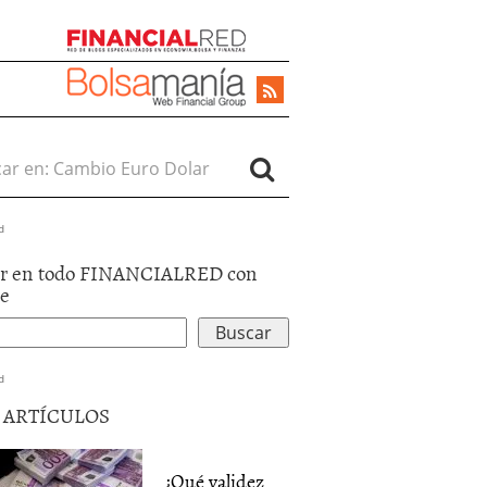
r en:
d
r en todo FINANCIALRED con
le
d
5 ARTÍCULOS
¿Qué validez