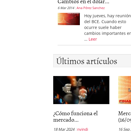
Cambios en el dólar...
El dólar vive su mayor 
6 Mar 2014
Ana Pérez Sanchez
más debilidad en 2026
Hoy jueves, hay reunió
del BCE. Cuando esto
ocurre suele haber
cambios importantes en
…
Leer
Últimos artículos
¿Cómo funciona el
Merc
mercado...
(16/0
18 Mar 2024
nvindi
16 Sep