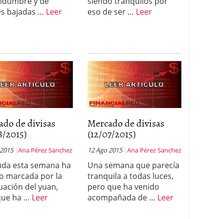
tidumbre y de
siendo tranquilos por
es bajadas …
Leer
eso de ser …
Leer
ado de divisas
Mercado de divisas
8/2015)
(12/07/2015)
 2015
Ana Pérez Sanchez
12 Ago 2015
Ana Pérez Sanchez
uda esta semana ha
Una semana que parecía
o marcada por la
tranquila a todas luces,
uación del yuan,
pero que ha venido
que ha …
Leer
acompañada de …
Leer