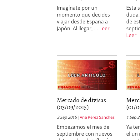
Imagínate por un
Esta 
momento que decides
duda,
viajar desde España a
de es
Japón. Al llegar, …
Leer
septi
Leer
Mercado de divisas
Merc
(03/09/2015)
(01/0
3 Sep 2015
Ana Pérez Sanchez
1 Sep 
Empezamos el mes de
Ya te
septiembre con nuevos
el un