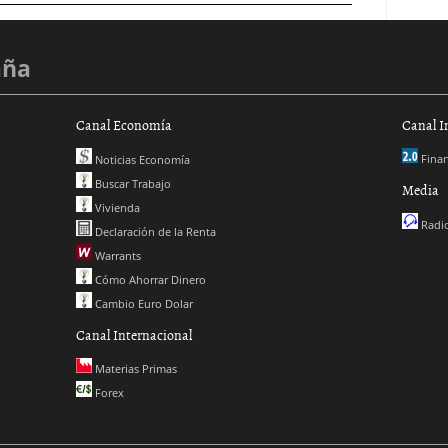
aña
Canal Economía
Canal I
Finan
Noticias Economía
Buscar Trabajo
Media
Vivienda
Radio
Declaración de la Renta
Warrants
Cómo Ahorrar Dinero
Cambio Euro Dolar
Canal Internacional
Materias Primas
Forex