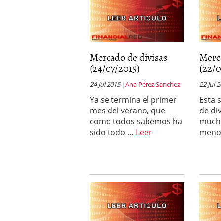
Mercado de divisas
Merc
(24/07/2015)
(22/0
24 Jul 2015
Ana Pérez Sanchez
22 Jul 
Ya se termina el primer
Esta 
mes del verano, que
de di
como todos sabemos ha
mucha
sido todo …
Leer
meno