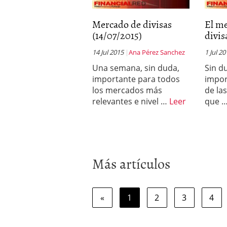
Mercado de divisas
El m
(14/07/2015)
divisa
14 Jul 2015
Ana Pérez Sanchez
1 Jul 2
Una semana, sin duda,
Sin d
importante para todos
impor
los mercados más
de la
relevantes e nivel …
Leer
que 
Más artículos
«
1
2
3
4