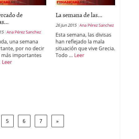
ercado de
La semana de las...
s...
26 Jun 2015
Ana Pérez Sanchez
015
Ana Pérez Sanchez
Esta semana, las divisas
uda, una semana
han reflejado la mala
tante, por no decir
situación que vive Grecia.
s más importantes
Todo …
Leer
…
Leer
5
6
7
»