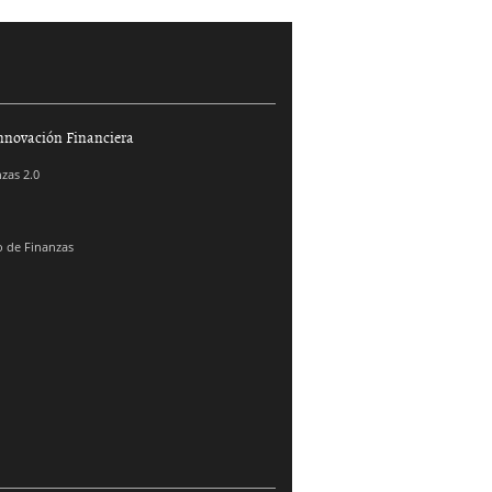
nnovación Financiera
zas 2.0
 de Finanzas