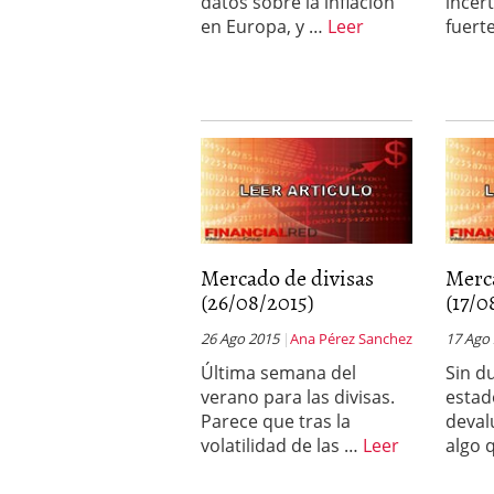
datos sobre la inflación
incer
en Europa, y …
Leer
fuert
Mercado de divisas
Merc
(26/08/2015)
(17/0
26 Ago 2015
Ana Pérez Sanchez
17 Ago
Última semana del
Sin d
verano para las divisas.
estad
Parece que tras la
deval
volatilidad de las …
Leer
algo 