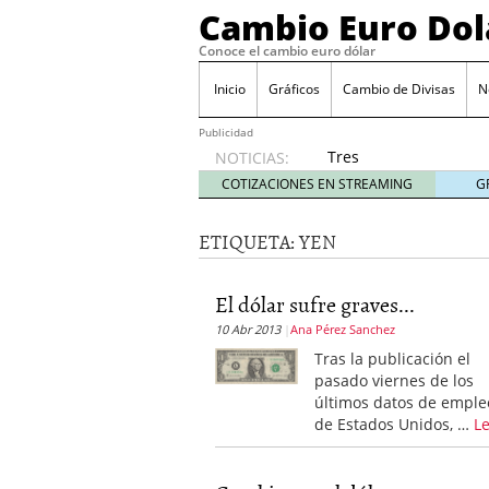
Cambio Euro Dol
Conoce el cambio euro dólar
Inicio
Gráficos
Cambio de Divisas
N
Publicidad
Tres
NOTICIAS:
escenarios
COTIZACIONES EN STREAMING
G
posibles
para el
ETIQUETA:
YEN
EUR/USD
según
las
El dólar sufre graves...
decisiones
10 Abr 2013
Ana Pérez Sanchez
de la Fed
y el BCE
Tras la publicación el
26/01/2026
pasado viernes de los
Informe de mercado: el 
últimos datos de emple
del dólar
21/01/2026
de Estados Unidos, …
L
Qué está moviendo hoy 
Contexto del dólar fuer
convierten en foco prin